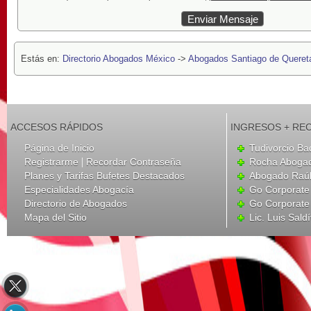
Estás en:
Directorio Abogados México
->
Abogados Santiago de Queret
ACCESOS RÁPIDOS
INGRESOS + RE
Página de Inicio
Tudivorcio Ba
|
Registrarme
Recordar Contraseña
Rocha Aboga
Planes y Tarifas Bufetes Destacados
Abogado Raúl
Especialidades Abogacía
Go Corporate
Directorio de Abogados
Go Corporate
Mapa del Sitio
Lic. Luis Sald