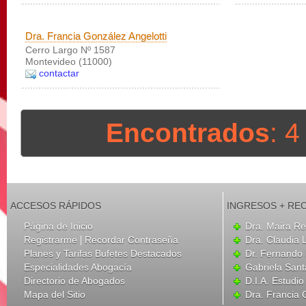
Dra. Francia González Angelotti
Cerro Largo Nº 1587
Montevideo (11000)
contactar
Encontrados
: 
ACCESOS RÁPIDOS
INGRESOS + RE
Página de Inicio
Dra. Maira Re
|
Registrarme
Recordar Contraseña
Dra. Claudia 
Planes y Tarifas Bufetes Destacados
Dr. Fernando
Especialidades Abogacía
Gabriela San
Directorio de Abogados
D.I.A. Estudio
Mapa del Sitio
Dra. Francia 