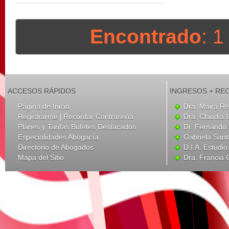
Encontrado
: 
ACCESOS RÁPIDOS
INGRESOS + RE
Página de Inicio
Dra. Maira Re
|
Registrarme
Recordar Contraseña
Dra. Claudia 
Planes y Tarifas Bufetes Destacados
Dr. Fernando
Especialidades Abogacía
Gabriela San
Directorio de Abogados
D.I.A. Estudio
Mapa del Sitio
Dra. Francia 