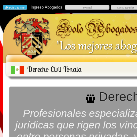
| Ingreso Abogados:
Derecho Civil Tonala
Derecho
Profesionales especiali
jurídicas que rigen los ví
entre personas privadas, y