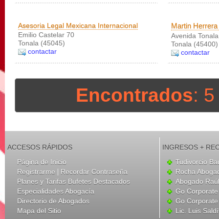
Asesoria Legal Mexicana Internacional
Martin Herrera
Emilio Castelar 70
Avenida Tonala 
Tonala (45045)
Tonala (45400)
contactar
contactar
Encontrados
: 
ACCESOS RÁPIDOS
INGRESOS + RE
Página de Inicio
Tudivorcio Ba
|
Registrarme
Recordar Contraseña
Rocha Aboga
Planes y Tarifas Bufetes Destacados
Abogado Raúl
Especialidades Abogacía
Go Corporate
Directorio de Abogados
Go Corporate
Mapa del Sitio
Lic. Luis Sald