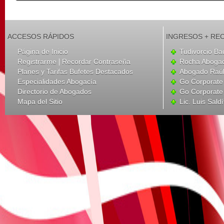
ACCESOS RÁPIDOS
INGRESOS + RE
Página de Inicio
Tudivorcio Ba
|
Registrarme
Recordar Contraseña
Rocha Aboga
Planes y Tarifas Bufetes Destacados
Abogado Raúl
Especialidades Abogacía
Go Corporate
Directorio de Abogados
Go Corporate
Mapa del Sitio
Lic. Luis Sald