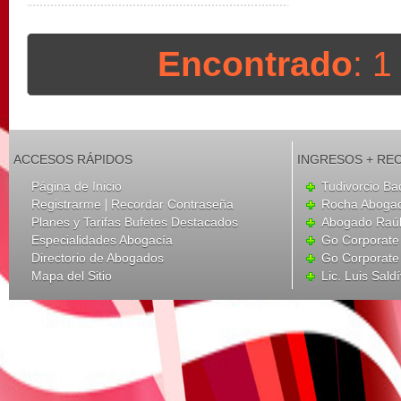
Encontrado
: 
ACCESOS RÁPIDOS
INGRESOS + RE
Página de Inicio
Tudivorcio Ba
|
Registrarme
Recordar Contraseña
Rocha Aboga
Planes y Tarifas Bufetes Destacados
Abogado Raúl
Especialidades Abogacía
Go Corporate
Directorio de Abogados
Go Corporate
Mapa del Sitio
Lic. Luis Sald