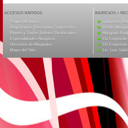
ACCESOS RÁPIDOS
INGRESOS + RE
Página de Inicio
Tudivorcio Ba
|
Registrarme
Recordar Contraseña
Rocha Aboga
Planes y Tarifas Bufetes Destacados
Abogado Raúl
Especialidades Abogacía
Go Corporate
Directorio de Abogados
Go Corporate
Mapa del Sitio
Lic. Luis Sald