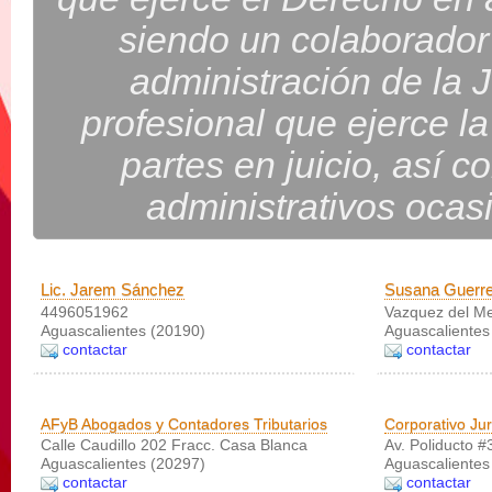
siendo un colaborador 
administración de la J
profesional que ejerce la
partes en juicio, así c
administrativos ocasi
Lic. Jarem Sánchez
Susana Guerre
4496051962
Vazquez del Mer
Aguascalientes (20190)
Aguascalientes
contactar
contactar
AFyB Abogados y Contadores Tributarios
Corporativo Ju
Calle Caudillo 202 Fracc. Casa Blanca
Av. Poliducto #3
Aguascalientes (20297)
Aguascalientes
contactar
contactar