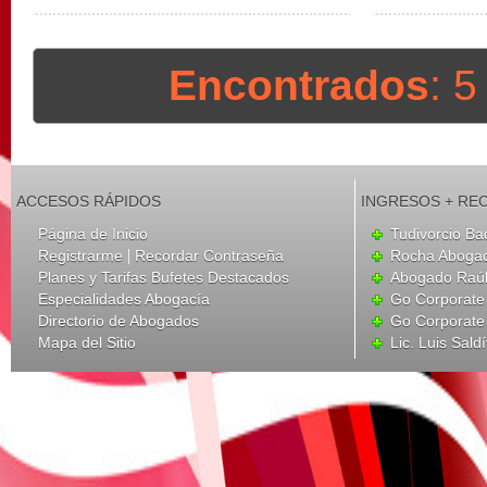
Encontrados
: 
ACCESOS RÁPIDOS
INGRESOS + RE
Página de Inicio
Tudivorcio Ba
|
Registrarme
Recordar Contraseña
Rocha Aboga
Planes y Tarifas Bufetes Destacados
Abogado Raúl
Especialidades Abogacía
Go Corporate
Directorio de Abogados
Go Corporate
Mapa del Sitio
Lic. Luis Sald