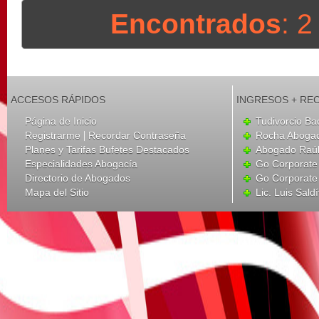
Encontrados
: 
ACCESOS RÁPIDOS
INGRESOS + RE
Página de Inicio
Tudivorcio Ba
|
Registrarme
Recordar Contraseña
Rocha Aboga
Planes y Tarifas Bufetes Destacados
Abogado Raúl
Especialidades Abogacía
Go Corporate
Directorio de Abogados
Go Corporate
Mapa del Sitio
Lic. Luis Sald