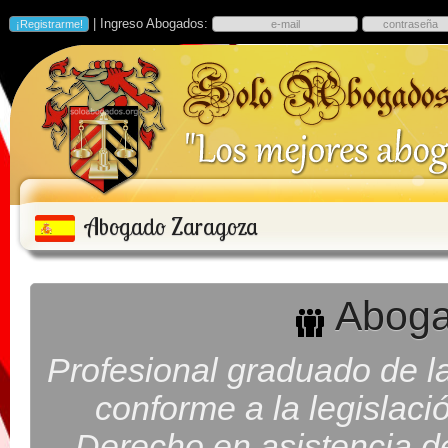
| Ingreso Abogados:
Abogado Zaragoza
Aboga
Profesional graduado de la
conforme a la legislaci
Derecho en asistencia d