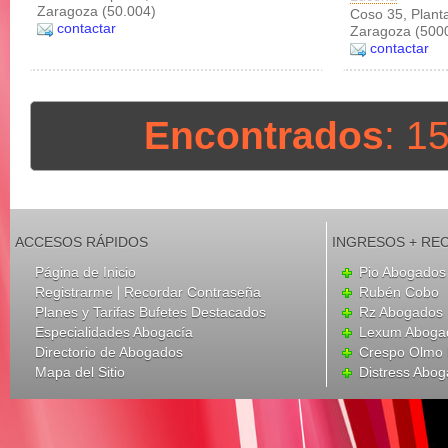
Zaragoza (50.004)
Coso 35, Planta
contactar
Zaragoza (500
contactar
Encontrados
: 1
ACCESOS RÁPIDOS
INGRESOS + RE
Página de Inicio
Pio Abogados 
|
Registrarme
Recordar Contraseña
Rubén Cobo
Planes y Tarifas Bufetes Destacados
Rz Abogados
Especialidades Abogacía
Lexum Aboga
Directorio de Abogados
Crespo Olmo 
Mapa del Sitio
Distress Abo