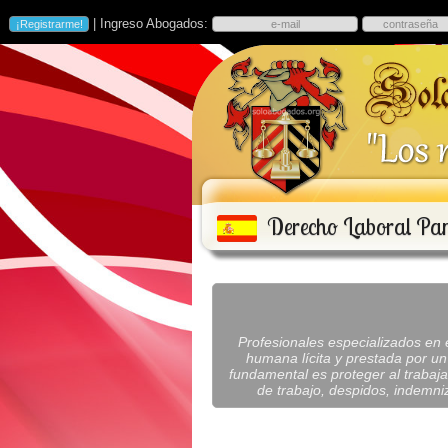
| Ingreso Abogados:
Derecho Laboral Pa
Profesionales especializados en e
humana lícita y prestada por u
fundamental es proteger al trabaj
de trabajo, despidos, indemni