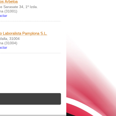
os Arbeloa
e Sarasate 34, 1º Izda.
na (31001)
actar
 Laboralista Pamplona S.L.
falla, 31004
na (31004)
actar