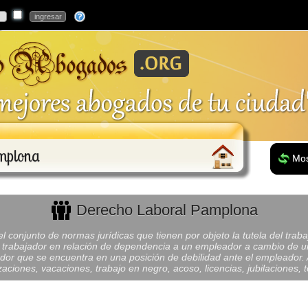
mplona
Mos
Derecho Laboral Pamplona
l conjunto de normas jurídicas que tienen por objeto la tutela del tra
n trabajador en relación de dependencia a un empleador a cambio de un
ador que se encuentra en una posición de debilidad ante el empleador. 
zaciones, vacaciones, trabajo en negro, acoso, licencias, jubilaciones,