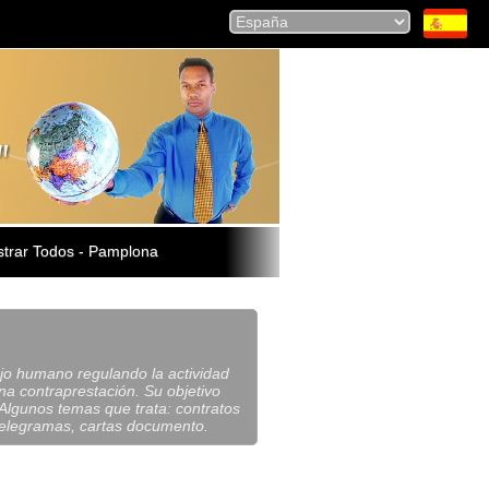
trar Todos - Pamplona
bajo humano regulando la actividad
a contraprestación. Su objetivo
Algunos temas que trata: contratos
 telegramas, cartas documento.