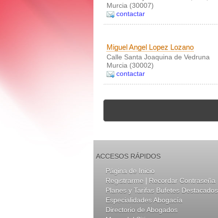
Murcia (30007)
contactar
Miguel Angel Lopez Lozano
Calle Santa Joaquina de Vedruna
Murcia (30002)
contactar
ACCESOS RÁPIDOS
Página de Inicio
|
Registrarme
Recordar Contraseña
Planes y Tarifas Bufetes Destacados
Especialidades Abogacía
Directorio de Abogados