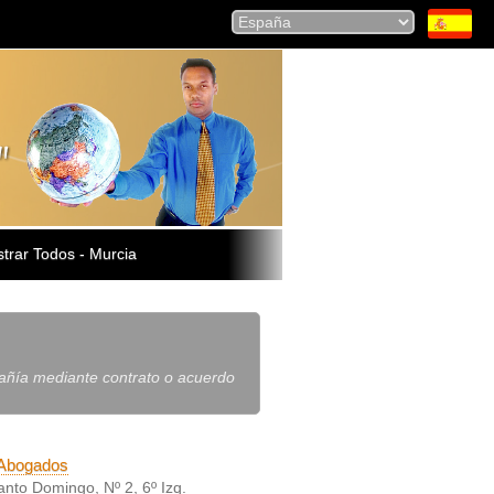
trar Todos - Murcia
pañía mediante contrato o acuerdo
 Abogados
anto Domingo, Nº 2, 6º Izq.