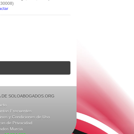
(30008)
actar
 DE SOLOABOGADOS.ORG
acto
untas Frecuentes
nos y Condiciones de Uso
icas de Privacidad
ados Murcia