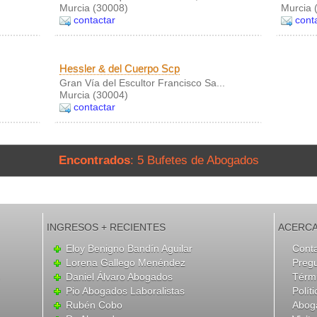
Murcia (30008)
Murcia 
contactar
cont
Hessler & del Cuerpo Scp
Gran Vía del Escultor Francisco Sa...
Murcia (30004)
contactar
Encontrados
: 5 Bufetes de Abogados
INGRESOS + RECIENTES
ACERCA
Eloy Benigno Bandín Aguilar
Cont
Lorena Gallego Menéndez
Preg
Daniel Álvaro Abogados
Térmi
Pio Abogados Laboralistas
Polít
Rubén Cobo
Abog