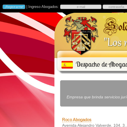
| Ingreso Abogados:
Despacho de Aboga
Empresa que brinda servicios jur
Roco Abogados
Avenida Alejandro Valverde, 104, 3..