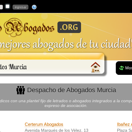
dos Murcia
Mos
Despacho de Abogados Murcia
ídicos con una plantel fijo de letrados o abogados integrados a la com
expreso de asociación.
Certerum Abogados
Ibañez
.
Avenida Marqués de los Vélez, 13
Plaza S