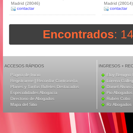
Madrid (28046)
Madrid (28014)
contactar
contactar
Encontrados
: 1
ACCESOS RÁPIDOS
INGRESOS + RE
Página de Inicio
Eloy Benigno 
|
Registrarme
Recordar Contraseña
Lorena Galle
Planes y Tarifas Bufetes Destacados
Daniel Álvar
Especialidades Abogacía
Pio Abogados 
Directorio de Abogados
Rubén Cobo
Mapa del Sitio
Rz Abogados