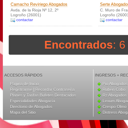
Camacho Reviriego Abogados
Serte Abogado
Avda. de la Rioja Nº 12, 2º
C. Muro de Fran
Logroño (26001)
Logroño (2600
contactar
contactar
Encontrados
: 
ACCESOS RÁPIDOS
INGRESOS + RE
Página de Inicio
Pio Abogados 
|
Registrarme
Recordar Contraseña
Rubén Cobo
Planes y Tarifas Bufetes Destacados
Rz Abogados
Especialidades Abogacía
Lexum Aboga
Directorio de Abogados
Crespo Olmo 
Mapa del Sitio
Distress Abo