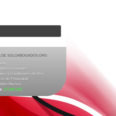
 DE SOLOABOGADOS.ORG
acto
untas Frecuentes
nos y Condiciones de Uso
icas de Privacidad
ados Huesca
as:
17.320.152