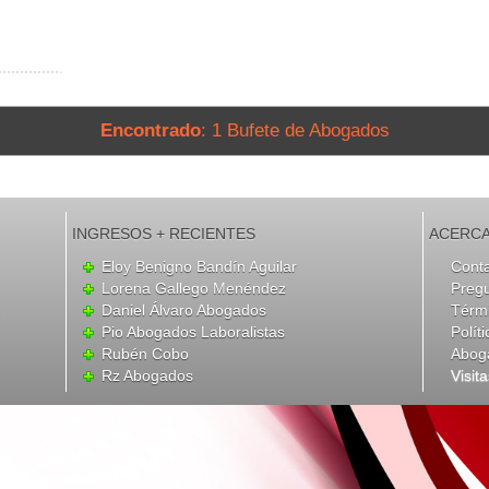
Encontrado
: 1 Bufete de Abogados
INGRESOS + RECIENTES
ACERCA
Eloy Benigno Bandín Aguilar
Cont
Lorena Gallego Menéndez
Preg
Daniel Álvaro Abogados
Térmi
Pio Abogados Laboralistas
Polít
Rubén Cobo
Abog
Rz Abogados
Visit