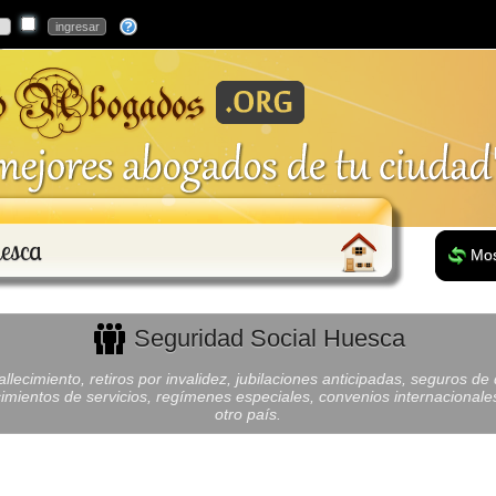
esca
Mos
Seguridad Social Huesca
allecimiento, retiros por invalidez, jubilaciones anticipadas, seguros d
imientos de servicios, regímenes especiales, convenios internacionales
otro país.