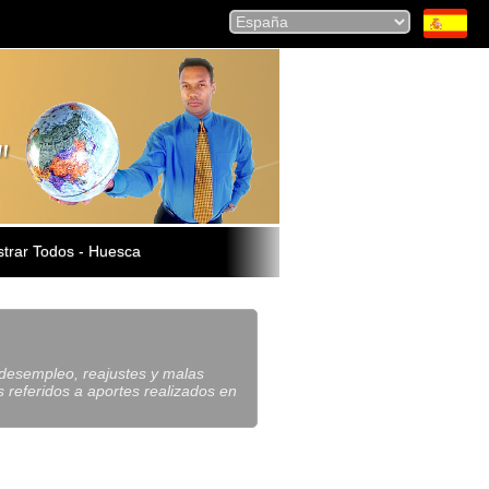
trar Todos - Huesca
e desempleo, reajustes y malas
 referidos a aportes realizados en