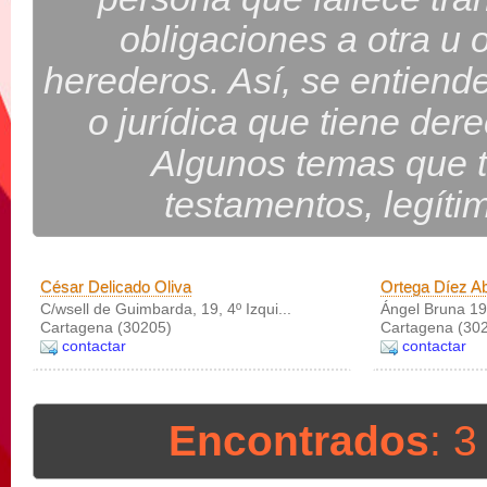
obligaciones a otra u
herederos. Así, se entiende
o jurídica que tiene der
Algunos temas que t
testamentos, legíti
César Delicado Oliva
Ortega Díez A
C/wsell de Guimbarda, 19, 4º Izqui...
Ángel Bruna 19
Cartagena (30205)
Cartagena (30
contactar
contactar
Encontrados
: 