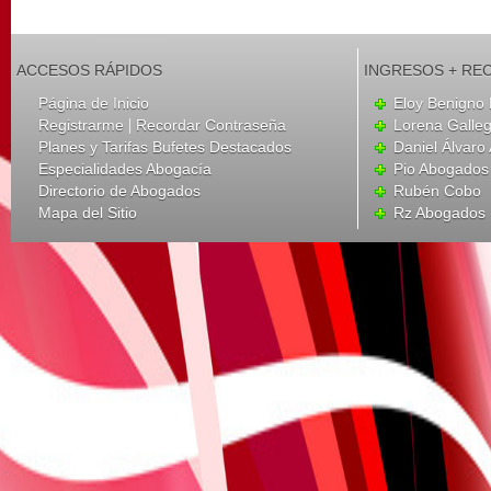
ACCESOS RÁPIDOS
INGRESOS + RE
Página de Inicio
Eloy Benigno 
|
Registrarme
Recordar Contraseña
Lorena Galle
Planes y Tarifas Bufetes Destacados
Daniel Álvar
Especialidades Abogacía
Pio Abogados 
Directorio de Abogados
Rubén Cobo
Mapa del Sitio
Rz Abogados