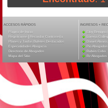
ACCESOS RÁPIDOS
INGRESOS + RE
Página de Inicio
Eloy Benigno 
|
Registrarme
Recordar Contraseña
Lorena Galle
Planes y Tarifas Bufetes Destacados
Daniel Álvar
Especialidades Abogacía
Pio Abogados 
Directorio de Abogados
Rubén Cobo
Mapa del Sitio
Rz Abogados