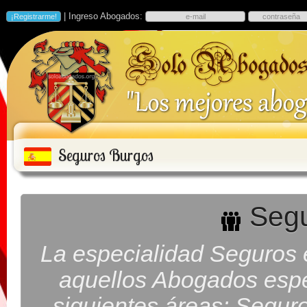
| Ingreso Abogados:
Seguros Burgos
Segu
La especialidad Seguros
aquellos Abogados espe
siguientes áreas: Segur