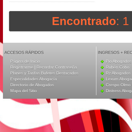
Encontrado
: 
ACCESOS RÁPIDOS
INGRESOS + RE
Página de Inicio
Pio Abogados 
|
Registrarme
Recordar Contraseña
Rubén Cobo
Planes y Tarifas Bufetes Destacados
Rz Abogados
Especialidades Abogacía
Lexum Aboga
Directorio de Abogados
Crespo Olmo 
Mapa del Sitio
Distress Abo