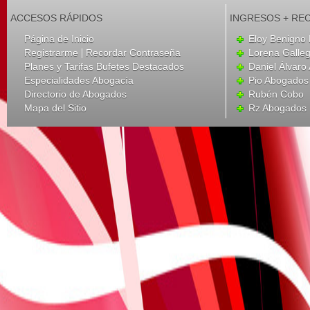
ACCESOS RÁPIDOS
INGRESOS + RE
Página de Inicio
Eloy Benigno 
|
Registrarme
Recordar Contraseña
Lorena Galle
Planes y Tarifas Bufetes Destacados
Daniel Álvar
Especialidades Abogacía
Pio Abogados 
Directorio de Abogados
Rubén Cobo
Mapa del Sitio
Rz Abogados