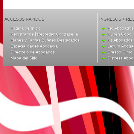
ACCESOS RÁPIDOS
INGRESOS + RE
Página de Inicio
Pio Abogados 
|
Registrarme
Recordar Contraseña
Rubén Cobo
Planes y Tarifas Bufetes Destacados
Rz Abogados
Especialidades Abogacía
Lexum Aboga
Directorio de Abogados
Crespo Olmo 
Mapa del Sitio
Distress Abo