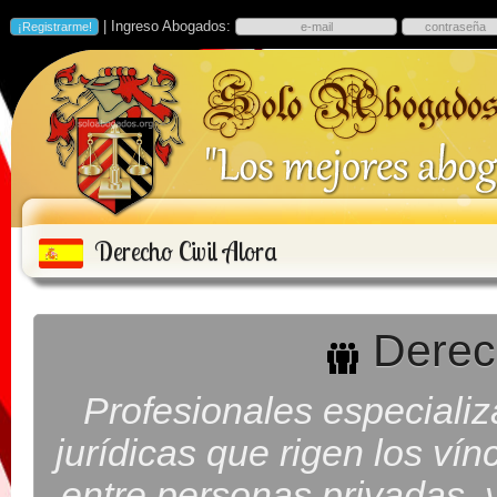
| Ingreso Abogados:
Derecho Civil Alora
Derech
Profesionales especiali
jurídicas que rigen los ví
entre personas privadas, y