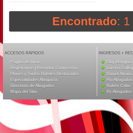
Encontrado
: 
ACCESOS RÁPIDOS
INGRESOS + RE
Página de Inicio
Eloy Benigno 
|
Registrarme
Recordar Contraseña
Lorena Galle
Planes y Tarifas Bufetes Destacados
Daniel Álvar
Especialidades Abogacía
Pio Abogados 
Directorio de Abogados
Rubén Cobo
Mapa del Sitio
Rz Abogados