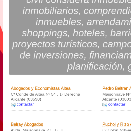
inmobiliarios, comprendi
inmuebles, arrendami
shoppings, hoteles, barr
proyectos turísticos, campo
de inversiones, financiami
planificación,
Abogados y Economistas Altea
Pedro Beltran
C/ Conde de Altea Nº 54 , 1º Derecha
Maisonnave Nº
Alicante (03590)
Alicante (03003
contactar
contactar
Belray Abogados
Puchol y Rizo
Avda. Maisonnave, 41, 1º, H
C/ Colón Nº8-en