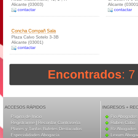
Alicante (03003)
Alicante (03001
contactar
contactar
Concha Compañ Sala
Plaza Calvo Sotelo 3-3B
Alicante (03001)
contactar
Encontrados
: 
ACCESOS RÁPIDOS
INGRESOS + RE
Página de Inicio
Pio Abogados 
|
Registrarme
Recordar Contraseña
Rubén Cobo
Planes y Tarifas Bufetes Destacados
Rz Abogados
Especialidades Abogacía
Lexum Aboga