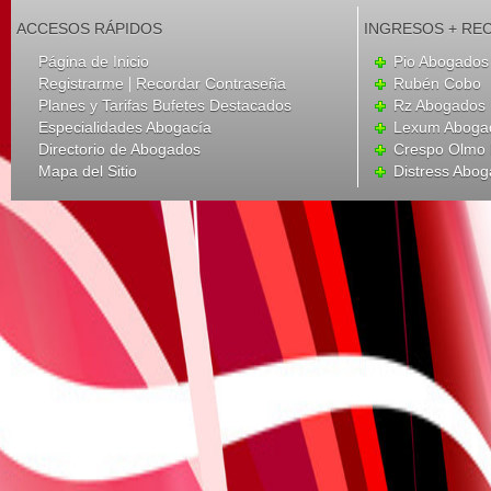
ACCESOS RÁPIDOS
INGRESOS + RE
Página de Inicio
Pio Abogados 
|
Registrarme
Recordar Contraseña
Rubén Cobo
Planes y Tarifas Bufetes Destacados
Rz Abogados
Especialidades Abogacía
Lexum Aboga
Directorio de Abogados
Crespo Olmo 
Mapa del Sitio
Distress Abo