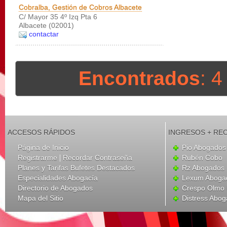
Cobralba, Gestión de Cobros Albacete
C/ Mayor 35 4º Izq Pta 6
Albacete (02001)
contactar
Encontrados
: 
ACCESOS RÁPIDOS
INGRESOS + RE
Página de Inicio
Pio Abogados 
|
Registrarme
Recordar Contraseña
Rubén Cobo
Planes y Tarifas Bufetes Destacados
Rz Abogados
Especialidades Abogacía
Lexum Aboga
Directorio de Abogados
Crespo Olmo 
Mapa del Sitio
Distress Abo