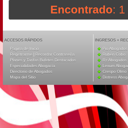
Encontrado
: 
ACCESOS RÁPIDOS
INGRESOS + RE
Página de Inicio
Pio Abogados 
|
Registrarme
Recordar Contraseña
Rubén Cobo
Planes y Tarifas Bufetes Destacados
Rz Abogados
Especialidades Abogacía
Lexum Aboga
Directorio de Abogados
Crespo Olmo 
Mapa del Sitio
Distress Abo