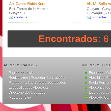
Ab. Carlos Rubio Kure
Ab. M. Sofía V
Edif. Torres de la Merced
Guayas - Guaya
Guayaquil
Guayaquil (593
contactar
contactar
Encontrados
: 
ACCESOS RÁPIDOS
INGRESOS + RE
Página de Inicio
Ecualegal Mult
|
Registrarme
Recordar Contraseña
Abg. Lilian Pe
Planes y Tarifas Bufetes Destacados
Paola Fernan
Especialidades Abogacía
Aboconsultec
Directorio de Abogados
Liquidadores
Mapa del Sitio
Abogado Carl