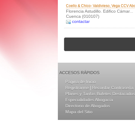
Coello & Chico- Valdivieso, Vega CCV A
Florencia Astudillo. Edifico Cámar...
Cuenca (010107)
contactar
ACCESOS RÁPIDOS
Página de Inicio
|
Registrarme
Recordar Contraseña
Planes y Tarifas Bufetes Destacados
Especialidades Abogacía
Directorio de Abogados
Mapa del Sitio