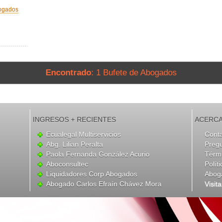
bogados
Encontrado
: 1 Bufete de Abogados
INGRESOS + RECIENTES
ACERCA
Ecualegal Multiservicios
Cont
Abg. Lilian Peralta
Preg
Paola Fernanda González Acurio
Térmi
Aboconsultec
Polít
Liquidadores Corp Abogados
Abog
Abogado Carlos Efraín Chávez Mora
Visit