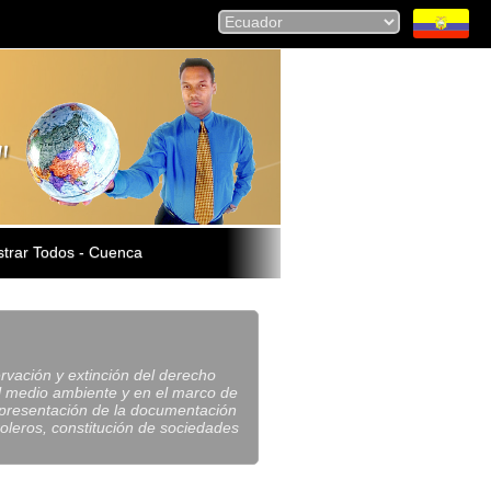
trar Todos - Cuenca
rvación y extinción del derecho
el medio ambiente y en el marco de
o presentación de la documentación
oleros, constitución de sociedades