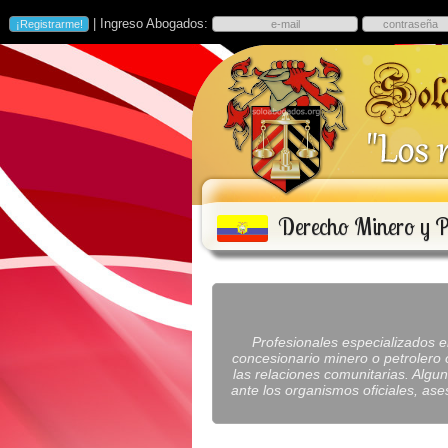
| Ingreso Abogados:
Derecho Minero y P
Profesionales especializados e
concesionario minero o petrolero 
las relaciones comunitarias. Algu
ante los organismos oficiales, as