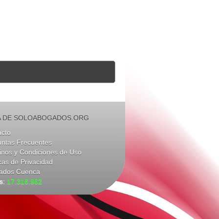
 DE SOLOABOGADOS.ORG
acto
untas Frecuentes
nos y Condiciones de Uso
icas de Privacidad
ados Cuenca
as:
17.316.962