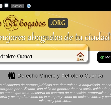
etrolero Cuenca
Mos
Derecho Minero y Petrolero Cuenca
n el conjunto de normas jurídicas que determinan la adquisición, conse
otorgado por el Estado, con el fin de generar riqueza social cuidando 
nos temas que trata: asesoría en contrato de concesión, preparación 
esoría y acompañamiento en la compra y venta de títulos mineros y petr
mineras y petroleras.