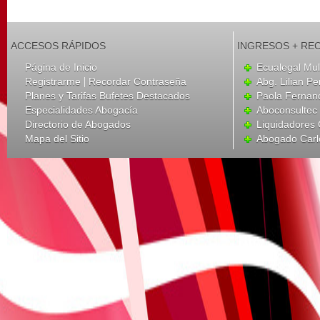
ACCESOS RÁPIDOS
INGRESOS + RE
Página de Inicio
Ecualegal Mult
|
Registrarme
Recordar Contraseña
Abg. Lilian Pe
Planes y Tarifas Bufetes Destacados
Paola Fernan
Especialidades Abogacía
Aboconsultec
Directorio de Abogados
Liquidadores
Mapa del Sitio
Abogado Carl