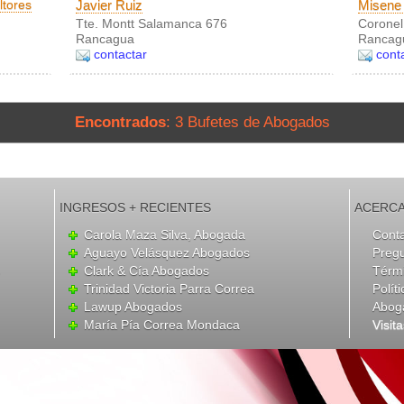
ltores
Javier Ruiz
Misene
Tte. Montt Salamanca 676
Coronel
Rancagua
Rancag
contactar
cont
Encontrados
: 3 Bufetes de Abogados
INGRESOS + RECIENTES
ACERCA
Carola Maza Silva, Abogada
Cont
Aguayo Velásquez Abogados
Preg
Clark & Cía Abogados
Térmi
Trinidad Victoria Parra Correa
Polít
Lawup Abogados
Abog
María Pía Correa Mondaca
Visit