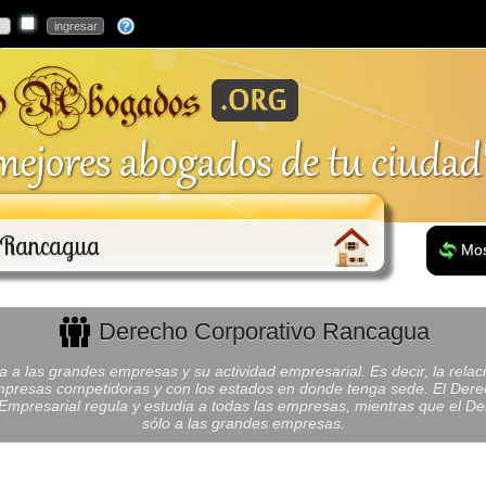
o Rancagua
Mos
Derecho Corporativo Rancagua
 a las grandes empresas y su actividad empresarial. Es decir, la relac
mpresas competidoras y con los estados en donde tenga sede. El Dere
mpresarial regula y estudia a todas las empresas, mientras que el De
sólo a las grandes empresas.