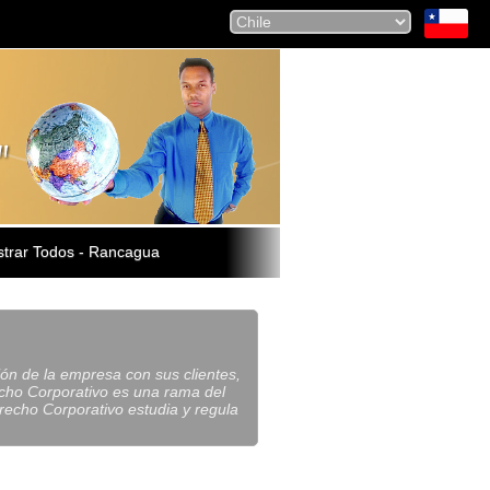
trar Todos - Rancagua
ión de la empresa con sus clientes,
cho Corporativo es una rama del
recho Corporativo estudia y regula