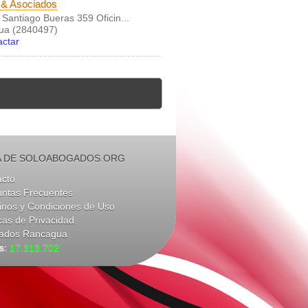
 & Asociados
 Santiago Bueras 359 Oficin...
ua (2840497)
actar
 DE SOLOABOGADOS.ORG
acto
untas Frecuentes
nos y Condiciones de Uso
icas de Privacidad
ados Rancagua
as:
17.313.702