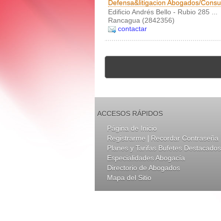
Defensa&litigacion Abogados/Consu
Edificio Andrés Bello - Rubio 285 ...
Rancagua (2842356)
contactar
ACCESOS RÁPIDOS
Página de Inicio
|
Registrarme
Recordar Contraseña
Planes y Tarifas Bufetes Destacados
Especialidades Abogacía
Directorio de Abogados
Mapa del Sitio