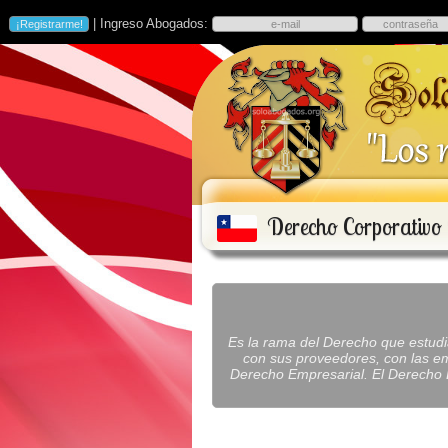
| Ingreso Abogados:
Derecho Corporativ
Es la rama del Derecho que estudia
con sus proveedores, con las e
Derecho Empresarial. El Derecho E