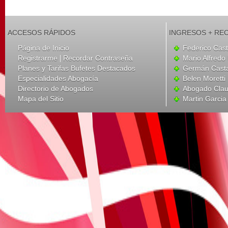
ACCESOS RÁPIDOS
INGRESOS + RE
Página de Inicio
Federico Cas
|
Registrarme
Recordar Contraseña
Mario Alfredo
Planes y Tarifas Bufetes Destacados
Germán Cast
Especialidades Abogacía
Belen Moretti
Directorio de Abogados
Abogado Clau
Mapa del Sitio
Martin Garcia